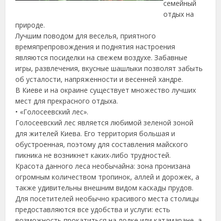
семейный
отдых на
природе.
Лучшим поводом для веселья, приятного
времяпрепровождения и поднятия настроения
являются посиделки на свежем воздухе. Забавные
игры, развлечения, вкусные шашлыки позволят забыть
об усталости, напряженности и весенней хандре.
В Киеве и на окраине существует множество лучших
мест для прекрасного отдыха.
• «Голосеевский лес».
Голосеевский лес является любимой зеленой зоной
для жителей Киева. Его территория большая и
обустроенная, поэтому для составления майского
пикника не возникнет каких-либо трудностей.
Красота данного леса необычайна: зона пронизана
огромным количеством тропинок, аллей и дорожек, а
также удивительны внешним видом каскады прудов.
Для посетителей необычно красивого места столицы
предоставляются все удобства и услуги: есть
возможность прокатиться на лодке или катамаране, а