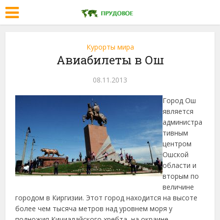
Курорты мира
Авиабилеты в Ош
08.11.2013
Город Ош
является
администра
тивным
центром
Ошской
области и
вторым по
величине
городом в Киргизии. Этот город находится на высоте
более чем тысяча метров над уровнем моря у
подножия
Кичиалайского хребта, на окраине