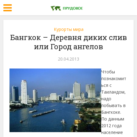
Курорты мира
Бангкок – Деревня диких слив
или Город ангелов
20.04.2013
Чтобы
познакомит
ься с
Таиландом,
надо
побывать в
Бангкоке.
По данным
2012 года
население