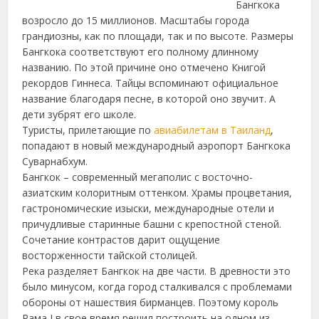
Бангкока
возросло до 15 миллионов. Масштабы города
грандиозны, как по площади, так и по высоте. Размеры
Бангкока соответствуют его полному длинному
названию.
По этой причине оно отмечено Книгой
рекордов Гиннеса. Тайцы вспоминают официальное
название благодаря песне, в которой оно звучит. А
дети зубрят его школе.
Туристы, прилетающие по
авиабилетам в Таиланд
,
попадают в новый международный аэропорт Бангкока
Суварнабхум.
Бангкок – современный мегаполис с восточно-
азиатским колоритным оттенком. Храмы процветания,
гастрономические изыски, международные отели и
причудливые старинные башни с крепостной стеной.
Сочетание контрастов дарит ощущение
восторженности тайской столицей.
Река разделяет Бангкок на две части. В древности это
было минусом, когда город сталкивался с проблемами
обороны от нашествия бирманцев. Поэтому король
Рама I в свое время решил построить на одном из