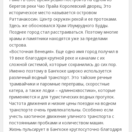
берегов реки Чао Прайа Королевский дворец. Это
историческое место называется островом
Раттанакосин. Центр окружен рекой и ее протоками.
Здесь же обосновался Храм Изумрудного Будды.
Позднее город стал расстраиваться. Поэтому многие
храмы и памятники находятся уже за пределами
острова.
«Восточная Венеция». Еще одно имя город получил в
19 веке благодаря крупной реке и каналам с их
сложной системой, которые сохранились до сих пор.
Именно поэтому в Бангкоке широко используется
различный водный транспорт. Это тайские речные
трамвайчики и паромные переправы, скоростные
катера, а также лодки – «длиннохвостики», которые
применяются и для туристических водных прогулок.
Частота движения и низкие цены поездки на водном
транспорте очень привлекательны. Особенно если
учесть хаотичное движение уличного транспорта с
постоянными пробками и количеством машин.
Жизнь пульсирует в Бангкоке круглосуточно благодаря