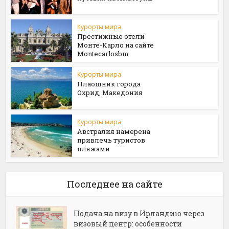
Курорты мира
Престижные отели
Монте-Карло на сайте
Мontecarlosbm
Курорты мира
Плаошник города
Охрид, Македония
Курорты мира
Австралия намерена
привлечь туристов
пляжами
Последнее на сайте
Подача на визу в Ирландию через
визовый центр: особенности