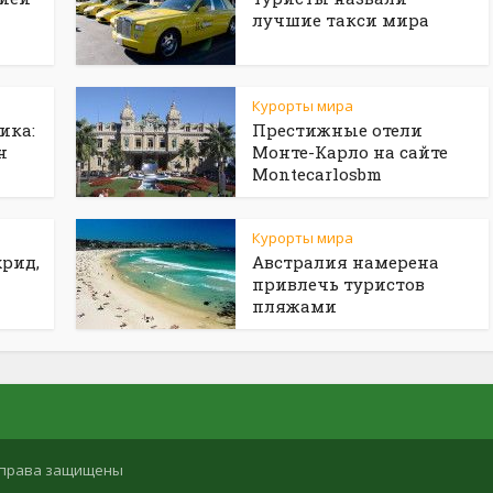
лучшие такси мира
Курорты мира
ика:
Престижные отели
н
Монте-Карло на сайте
Мontecarlosbm
Курорты мира
рид,
Австралия намерена
привлечь туристов
пляжами
се права защищены