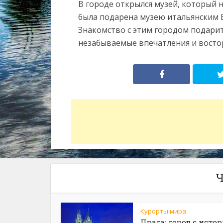
В городе открылся музей, который
была подарена музею итальянским 
Знакомство с этим городом подари
незабываемые впечатления и востор
Ч
Курорты мира
Прага: город с исто