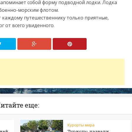
 напоминает собой форму подводной лодки. Лодка
Военно-морским флотом.
т каждому путешественнику только приятные,
г от всего увиденного.
итайте еще:
Курорты мира
рией
Туристы назвали