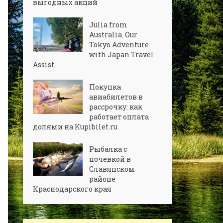
выгодных акций
Julia from
Australia. Our
Tokyo Adventure
with Japan Travel
Assist
Покупка
авиабилетов в
рассрочку: как
работает оплата
долями на Kupibilet.ru
Рыбалка с
ночевкой в
Славянском
районе
Краснодарского края