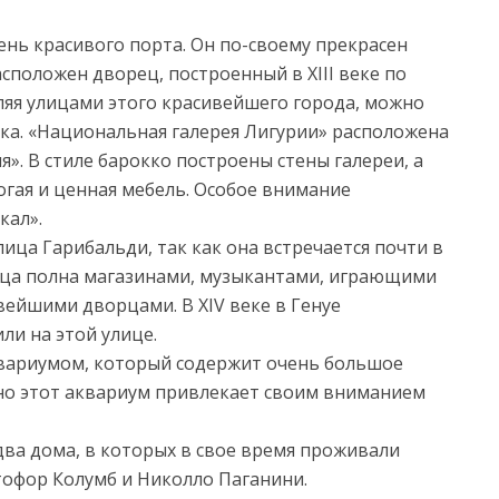
ень красивого порта. Он по-своему прекрасен
асположен дворец, построенный в XIII веке по
ляя улицами этого красивейшего города, можно
ека. «Национальная галерея Лигурии» расположена
». В стиле барокко построены стены галереи, а
огая и ценная мебель. Особое внимание
кал».
лица Гарибальди, так как она встречается почти в
лица полна магазинами, музыкантами, играющими
вейшими дворцами. В XIV веке в Генуе
ли на этой улице.
аквариумом, который содержит очень большое
но этот аквариум привлекает своим вниманием
два дома, в которых в свое время проживали
тофор Колумб и Николло Паганини.