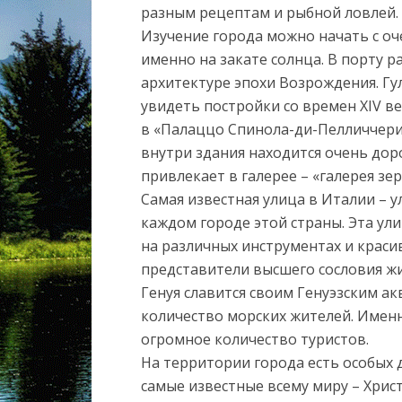
разным рецептам и рыбной ловлей.
Изучение города можно начать с оч
именно на закате солнца. В порту р
архитектуре эпохи Возрождения. Гу
увидеть постройки со времен XIV в
в «Палаццо Спинола-ди-Пелличчерия
внутри здания находится очень дор
привлекает в галерее – «галерея зер
Самая известная улица в Италии – у
каждом городе этой страны. Эта у
на различных инструментах и краси
представители высшего сословия жи
Генуя славится своим Генуэзским 
количество морских жителей. Имен
огромное количество туристов.
На территории города есть особых 
самые известные всему миру – Хрис