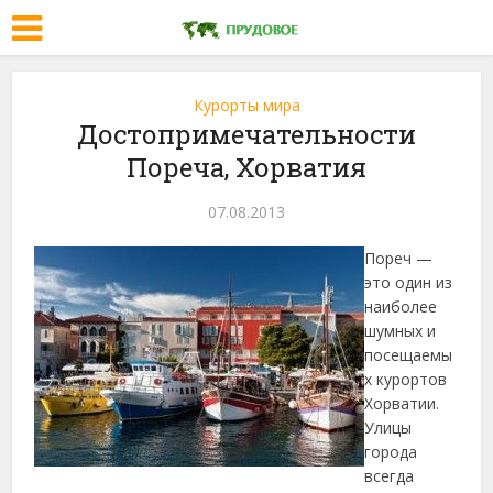
Курорты мира
Достопримечательности
Пореча, Хорватия
07.08.2013
Пореч —
это один из
наиболее
шумных и
посещаемы
х курортов
Хорватии.
Улицы
города
всегда