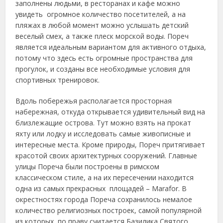
заполнены людьми, в ресторанах и кафе можно
увидеть огромное количество посетителей, а на
пляжах в любой момент можно услышать детский
веселый смех,
а также плеск морской воды. Пореч
является идеальным вариантом для активного отдыха,
потому что здесь есть огромные пространства для
прогулок, и созданы все необходимые условия для
спортивных тренировок.
Вдоль побережья располагается просторная
набережная, откуда открывается удивительный вид на
близлежащие острова. Тут можно взять на прокат
яхту или лодку и исследовать самые живописные и
интересные места. Кроме природы, Пореч притягивает
красотой своих архитектурных сооружений. Главные
улицы Пореча были построены в римском
классическом стиле, а на их пересечении находится
одна из самых прекрасных площадей – Marafor. В
окрестностях города Пореча сохранилось немалое
количество религиозных построек, самой популярной
из которых по праву считается Базилика Святого