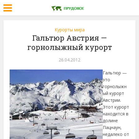
Курорты мира
Гальтюр Австрия —
горнолыжный курорт
26.04.2012
Гальтюр —
это
горнолыжн
ый курорт
Австрии.
Этот курорт
находится в
долине
Пацнаун,
недалеко от