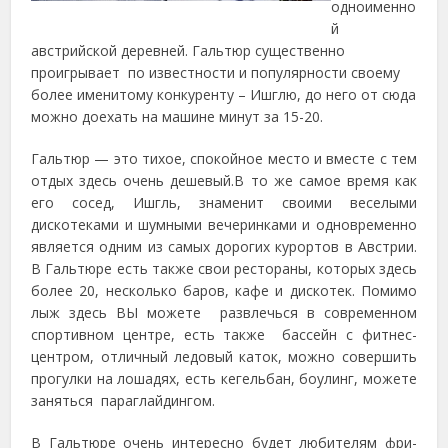
одноименно
й
австрийской деревней. Гальтюр существенно
проигрывает по известности и популярности своему
более
именитому конкуренту – Ишглю, до него от сюда
можно доехать на машине минут за 15-20.
Гальтюр — это тихое, спокойное место и вместе с тем
отдых здесь очень дешевый.В то же самое время как
его сосед, Ишгль, знаменит своими веселыми
дискотеками и шумными вечеринками и одновременно
является одним из самых дорогих курортов в Австрии.
В Гальтюре есть также свои рестораны, которых здесь
более 20, несколько баров, кафе и дискотек. Помимо
лыж здесь ВЫ можете развлечься в современном
спортивном центре, есть также бассейн с фитнес-
центром, отличный ледовый каток, можно совершить
прогулки на лошадях, есть кегельбан, боулинг, можете
заняться параглайдингом.
В Гальтюре очень интересно будет любителям фри-