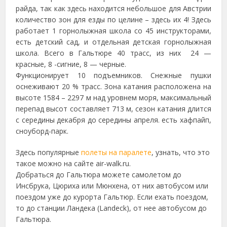
райда, так как здесь находится небольшое для Австрии
количество зон для езды по целине – здесь их 4! Здесь
работает 1 горнолыжная школа со 45 инструкторами,
есть детский сад, и отдельная детская горнолыжная
школа. Всего в Гальтюре 40 трасс, из них 24 —
красные, 8 -сигние, 8 — черные.
Функционирует 10 подъемников. Снежные пушки
оснеживают 20 % трасс. Зона катания расположена на
высоте 1584 – 2297 м над уровнем моря, максимальный
перепад высот составляет 713 м, сезон катания длится
с середины декабря до середины апреля. есть хафпайп,
сноуборд-парк.
Здесь популярные
полеты на паралете
, узнать, что это
такое можно на сайте air-walk.ru.
Добраться до Гальтюра можете самолетом до
Инсбрука, Цюриха или Мюнхена, от них автобусом или
поездом уже до курорта Гальтюр. Если ехать поездом,
то до станции Ландека (Landeck), от нее автобусом до
Гальтюра.