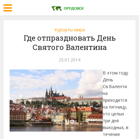
Курорты мира
Где отпраздновать День
Святого Валентина
25.01.2014
В этом году
День
Св.Валенти
на
приходится
на пятницу,
это целых
три дня
выходных, в
течение