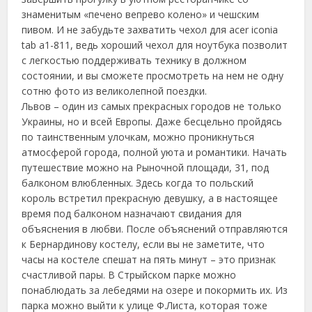
знаменитым «печено вепрево колено» и чешским
пивом. И не забудьте захватить чехол для acer iconia
tab a1-811, ведь хороший чехол для ноутбука позволит
с легкостью поддерживать технику в должном
состоянии, и вы сможете просмотреть на нем не одну
сотню фото из великолепной поездки.
Львов – один из самых прекрасных городов не только
Украины, но и всей Европы. Даже бесцельно пройдясь
по таинственным улочкам, можно проникнуться
атмосферой города, полной уюта и романтики. Начать
путешествие можно на Рыночной площади, 31, под
балконом влюбленных. Здесь когда то польский
король встретил прекрасную девушку, а в настоящее
время под балконом назначают свидания для
объяснения в любви. После объяснений отправляются
к Бернардинову костелу, если вы не заметите, что
часы на костеле спешат на пять минут – это признак
счастливой пары. В Стрыйском парке можно
понаблюдать за лебедями на озере и покормить их. Из
парка можно выйти к улице Ф.Листа, которая тоже