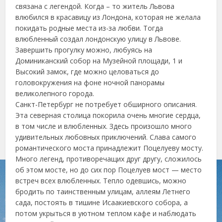
связана с легендой. Когда – то житель Львова
влюбился в красавицу из Лондона, которая не желала
покидать родные места из-за любви. Тогда
влюбленный создал лондонскую улицу в Львове.
Завершить прогулку можно, любуясь на
Доминиканский собор на Музейной площади, 1 и
Высокий замок, где можно целоваться до
головокружения на фоне ночной панорамы
великолепного города.
Санкт-Петербург не потребует обширного описания.
Эта северная столица покорила очень многие сердца,
в том числе и влюбленных. Здесь произошло много
удивительных любовных приключений. Слава самого
романтического моста принадлежит Поцелуеву мосту.
Много легенд, противоречащих друг другу, сложилось
об этом мосте, но до сих пор Поцелуев мост — место
встреч всех влюбленных. Тепло одевшись, можно
бродить по таинственным улицам, аллеям Летнего
сада, постоять в тишине Исаакиевского собора, а
потом укрыться в уютном теплом кафе и наблюдать