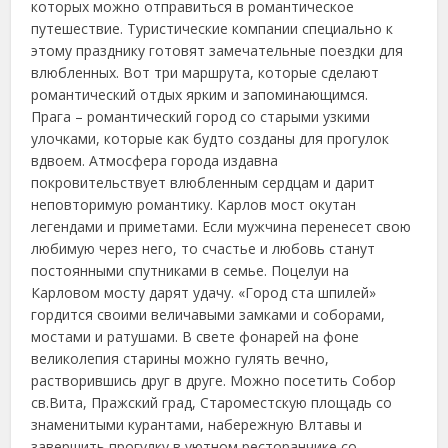
которых можно отправиться в романтическое
путешествие. Туристические компании специально к
этому празднику готовят замечательные поездки для
влюбленных. Вот три маршрута, которые сделают
романтический отдых ярким и запоминающимся.
Прага – романтический город со старыми узкими
улочками, которые как будто созданы для прогулок
вдвоем.
Атмосфера города издавна
покровительствует влюбленным сердцам и дарит
неповторимую романтику. Карлов мост окутан
легендами и приметами. Если мужчина перенесет свою
любимую через него, то счастье и любовь станут
постоянными спутниками в семье. Поцелуи на
Карловом мосту дарят удачу. «Город ста шпилей»
гордится своими величавыми замками и соборами,
мостами и ратушами. В свете фонарей на фоне
великолепия старины можно гулять вечно,
растворившись друг в друге. Можно посетить Собор
св.Вита, Пражский град, Староместскую площадь со
знаменитыми курантами, набережную Влтавы и
завершить прогулку в уютном ресторанчике со