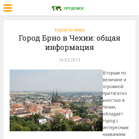
Курорты мира
Город Брно в Чехии: общая
информация
16.03.2013
Вторым по
величине и
огромной
притягател
ьностью в
Чехии,
обладает
город с
интересным
названием