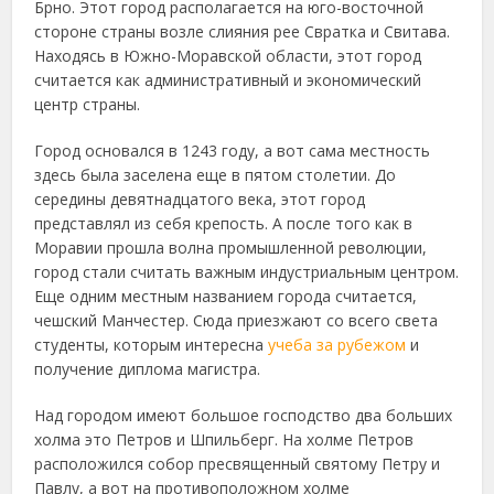
Брно. Этот город располагается на юго-восточной
стороне страны возле слияния рее Свратка и Свитава.
Находясь в Южно-Моравской области, этот город
считается как административный и экономический
центр страны.
Город основался в 1243 году, а вот сама местность
здесь была заселена еще в пятом столетии. До
середины девятнадцатого века, этот город
представлял из себя крепость. А после того как в
Моравии прошла волна промышленной революции,
город стали считать важным индустриальным центром.
Еще одним местным названием города считается,
чешский Манчестер. Сюда приезжают со всего света
студенты, которым интересна
учеба за рубежом
и
получение диплома магистра.
Над городом имеют большое господство два больших
холма это Петров и Шпильберг. На холме Петров
расположился собор пресвященный святому Петру и
Павлу, а вот на противоположном холме