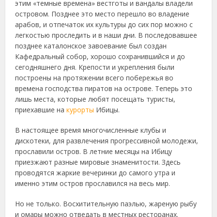
этим «темные времена» вестготы и вандалы владели
островом. Позднее это место перешло во владение
арабов, и отпечаток их культуры до сих пор можно с
легкостью проследить и в наши дни. В последовавшее
позднее каталонское завоевание был создан
Кафедральный собор, хорошо сохранившийся и до
сегодняшнего дня. Крепости и укрепления были
построены на протяжении всего побережья во
времена господства пиратов на острове. Теперь это
лишь места, которые любят посещать туристы,
приехавшие на
курорты
Ибицы.
В настоящее время многочисленные клубы и
дискотеки, для развлечения прогрессивной молодежи,
прославили остров. В летние месяцы на Ибицу
приезжают разные мировые знаменитости. Здесь
проводятся жаркие вечеринки до самого утра и
именно этим остров прославился на весь мир.
Но не только. Восхитительную паэлью, жареную рыбу
и омары можно отведать в местных ресторанах.