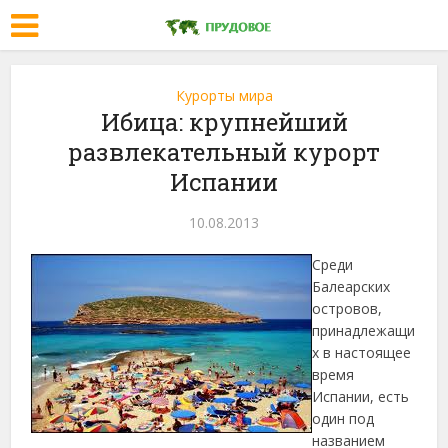
Курорты мира
Ибица: крупнейший
развлекательный курорт
Испании
10.08.2013
Среди
Балеарских
островов,
принадлежащи
х в настоящее
время
Испании, есть
один под
названием