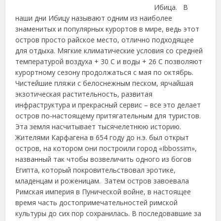
Ибица. В
наши дни Ибицу называют одним из наиболее
знаменитых и популярных курортов в мире, ведь этот
остров просто райское место,
отлично подходящее
для отдыха. Мягкие климатические условия со средней
температурой воздуха + 30 С и воды + 26 С позволяют
курортному сезону продолжаться с мая по октябрь.
Чистейшие пляжи с белоснежным песком, ярчайшая
экзотическая растительность, развитая
инфраструктура и прекрасный сервис – все это делает
остров по-настоящему притягательным для туристов.
Эта земля насчитывает тысячелетнюю историю.
Жителями Карфагена в 654 году до н.э. был открыт
остров, на котором они построили город «Ibbossim»,
названный так чтобы возвеличить одного из богов
Египта, который покровительствовал эротике,
младенцам и роженицам. Затем остров завоевала
Римская империя в Пунической войне, в настоящее
время часть достопримечательностей римской
культуры до сих пор сохранилась. В последовавшие за