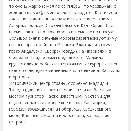
то очень жарко (с мая по сентябрь), то чрезвычайно
холодно (зимой), именно здесь находится Кастилия и
Ла-Манч. Повышенная влажность отличает климат
Астурии, Галисии, Страны Басков и Кантабрии. В то
время, как юго-восток просто изнемогает от засухи.
Большой снег и сильные морозы характеризуют зиму
высокогорных районов Испании. Благодаря этому в
горах Андалусии (Сьерра-Невады), на Пиренеях и в
Сьерра-де-Гвадар-рамы (недалеко от Мадрида)
круглогодично работают горнолыжные курорты. Снег
является нередким явлением и для Северной Кастилии
и Арагоны.
Исторический центр страны, особенно Мадрид и
Толедо (древняя столица), является излюбленным
местом туристов. Также известными местами для
отдыха являются побережье и горы Кантабрии,
города, находящиеся на побережье Средиземного
моря, Валенсия, Малага и Барселона, Балеарские
острова.