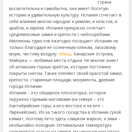
страна
восхитительна и самобытна, она имеет богатую
историю и
удивительную культуру. Испания сочетает в
себе влияние многих народов: и римлян, и кельтов, и
арабов, и евреев. Испания прекрасно сочетает
средневековые замки и крепости с небоскрёбами.
Миллионы туристов ежегодно посещают Испанию не
только благодаря её солнечным пляжам, ласковому
морю, чистому воздуху:
Ибица
, Канарские острова,
Майорка — любимые места отдыха. Не многие знают
об испанских горных хребтах, которые постоянно
покрыты снегом. Также пленяют своей красотой замки,
крепости, старинные площади, монументы, древние
города Испании.
Испания – это обширное плоскогорье, которое
окружено горными массивами (на севере – это
Кантабрийские горы, а юго-востоке и на юге –
Пиренейские). Из-за такого соседства в Испании сухой
климат, поэтому лето здесь слишком жаркое, а зима –
необычайно холодная. Оптимальная температура
сохраняется только на севере. На центральном плато