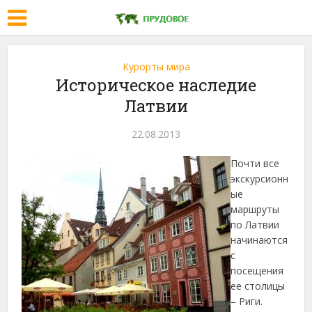
Курорты мира
Историческое наследие
Латвии
22.08.2013
Почти все
экскурсионн
ые
маршруты
по Латвии
начинаются
с
посещения
ее столицы
– Риги.