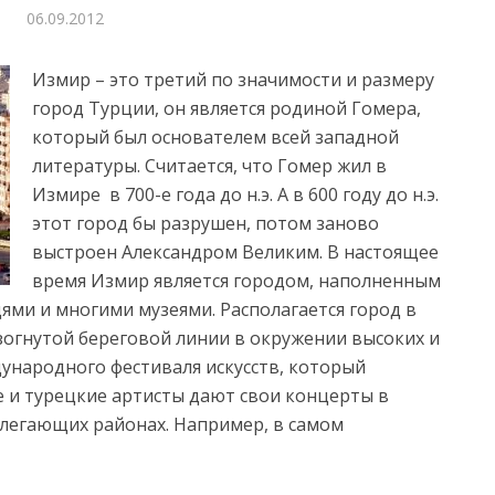
06.09.2012
Измир – это третий по значимости и размеру
город Турции, он является родиной Гомера,
который был основателем всей западной
литературы. Считается, что Гомер жил в
Измире в 700-е года до н.э.
А в 600 году до н.э.
этот город бы разрушен, потом заново
выстроен Александром Великим. В настоящее
время Измир является городом, наполненным
и и многими музеями. Располагается город в
зогнутой береговой линии в окружении высоких и
ународного фестиваля искусств, который
 и турецкие артисты дают свои концерты в
илегающих районах. Например, в самом