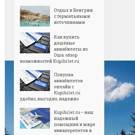
Отдых в Венгрии
с термальными
источниками
Как купить
дешёвые
авиабилеты из
Оша: обзор
возможностей Kupibilet.ru
Покупка
авиабилетов
онлайн с
Kupibilet.ru:
удобно, выгодно, надежно
Kupibilet.ru – ваш
надежный
помощник в мире
авиаперелетов и