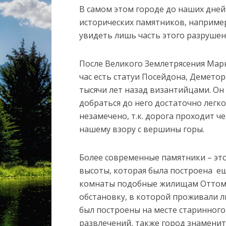
В самом этом городе до наших дне
исторических памятников, например
увидеть лишь часть этого разрушен
После Великого Землетрясения Марк
час есть статуи Посейдона, Демето
тысячи лет назад византийцами. Он н
добраться до него достаточно легко
незамечено, т.к. дорога проходит 
нашему взору с вершины горы.
Более современные памятники – эт
высоты, которая была построена еще
комнаты подобные жилищам Оттома
обстановку, в которой проживали 
был построены на месте старинног
развлечений, также город знамени