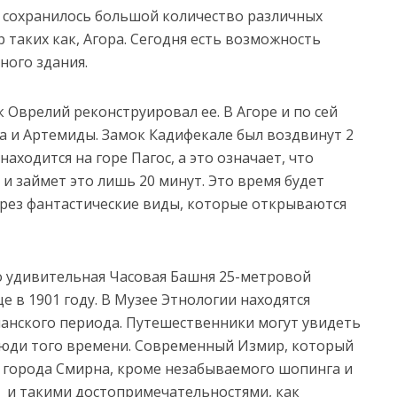
й сохранилось большой количество различных
 таких как, Агора. Сегодня есть возможность
ного здания.
 Оврелий реконструировал ее. В Агоре и по сей
ра и Артемиды. Замок Кадифекале был воздвинут 2
аходится на горе Пагос, а это означает, что
 и займет это лишь 20 минут. Это время будет
через фантастические виды, которые открываются
о удивительная Часовая Башня 25-метровой
 в 1901 году. В Музее Этнологии находятся
нского периода. Путешественники могут увидеть
люди того времени. Современный Измир, который
о города Смирна, кроме незабываемого шопинга и
т и такими достопримечательностями, как