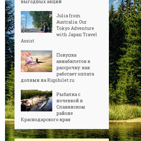
выгодных акций
Julia from
Australia. Our
Tokyo Adventure
with Japan Travel
Assist
Покупка
авиабилетов в
рассрочку: как
работает оплата
долями на Kupibilet.ru
Рыбалка с
ночевкой в
Славянском
районе
Краснодарского края