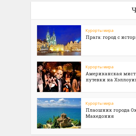
Ч
Курорты мира
Прага: город с исто
Курорты мира
Американская мист
путевки на Хэллоуи
Курорты мира
Плаошник города Ох
Македония