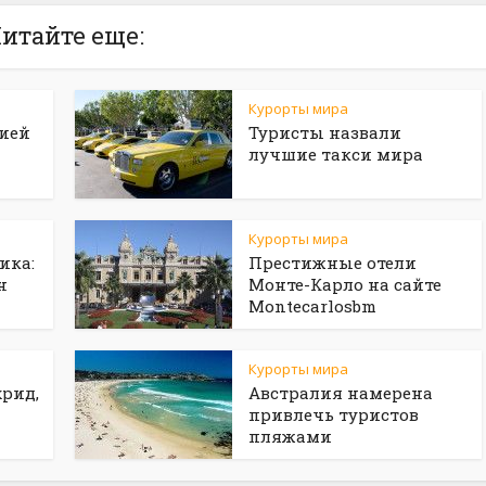
итайте еще:
Курорты мира
рией
Туристы назвали
лучшие такси мира
Курорты мира
ика:
Престижные отели
н
Монте-Карло на сайте
Мontecarlosbm
Курорты мира
рид,
Австралия намерена
привлечь туристов
пляжами