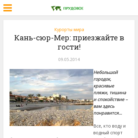
Курорты мира
Кань-сюр-Мер: приезжайте в
гости!
09.05.2014
Небольшой
городок,
красивые
пляжи, тишина
и спокойствие –
вам здесь
понравится…
Все, кто воду и
водный спорт