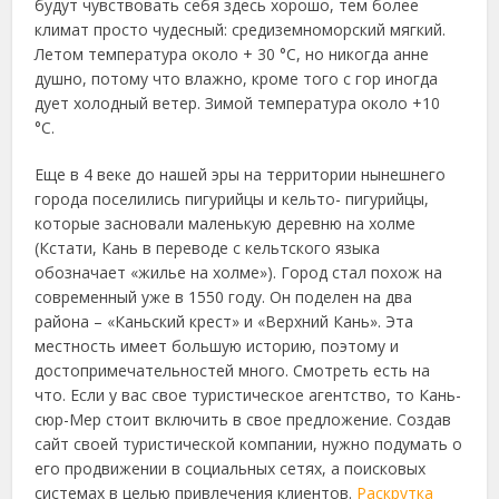
будут чувствовать себя здесь хорошо, тем более
климат просто чудесный: средиземноморский мягкий.
Летом температура около + 30 °C, но никогда анне
душно, потому что влажно, кроме того с гор иногда
дует холодный ветер. Зимой температура около +10
°C.
Еще в 4 веке до нашей эры на территории нынешнего
города поселились пигурийцы и кельто- пигурийцы,
которые засновали маленькую деревню на холме
(Кстати, Кань в переводе с кельтского языка
обозначает «жилье на холме»). Город стал похож на
современный уже в 1550 году. Он поделен на два
района – «Каньский крест» и «Верхний Кань». Эта
местность имеет большую историю, поэтому и
достопримечательностей много. Смотреть есть на
что. Если у вас свое туристическое агентство, то Кань-
сюр-Мер стоит включить в свое предложение. Создав
сайт своей туристической компании, нужно подумать о
его продвижении в социальных сетях, а поисковых
системах в целью привлечения клиентов.
Раскрутка