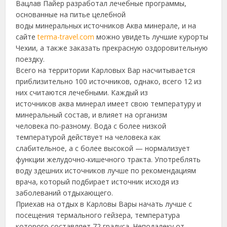
Вацлав Пайер разработал лечебные программы,
основанные на питье целебной
воды минеральных источников Аква минерале, и на
сайте
terma-travel.com
можно увидеть лучшие курорты
Чехии, а также заказать прекрасную оздоровительную
поездку.
Всего на территории Карловых Вар насчитывается
приблизительно 100 источников, однако, всего 12 из
них считаются лечебными. Каждый из
источников аква минерал имеет свою температуру и
минеральный состав, и влияет на организм
человека по-разному. Вода с более низкой
температурой действует на человека как
слабительное, а с более высокой — нормализует
функции желудочно-кишечного тракта. Употреблять
воду здешних источников лучше по рекомендациям
врача, который подбирает источник исходя из
заболеваний отдыхающего.
Приехав на отдых в Карловы Вары начать лучше с
посещения термального гейзера, температура
которого составляет 72 градуса. Неподалеку от