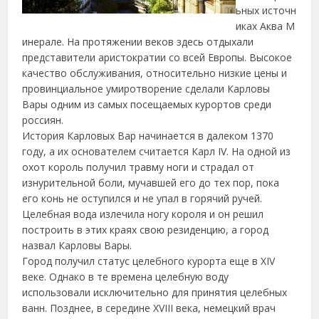
ьных источн
иках Аква М
инерале. На протяжении веков здесь отдыхали
представители аристократии со всей Европы. Высокое
качество обслуживания, относительно низкие цены и
провинциальное умиротворение сделали Карловы
Вары одним из самых посещаемых курортов среди
россиян.
История Карловых Вар начинается в далеком 1370
году, а их основателем считается Карл IV. На одной из
охот король получил травму ноги и страдал от
изнурительной боли, мучавшей его до тех пор, пока
его конь не оступился и не упал в горячий ручей.
Целебная вода излечила ногу короля и он решил
построить в этих краях свою резиденцию, а город
назвал Карловы Вары.
Город получил статус целебного курорта еще в XIV
веке. Однако в те времена целебную воду
использовали исключительно для принятия целебных
ванн. Позднее, в середине XVIII века, немецкий врач