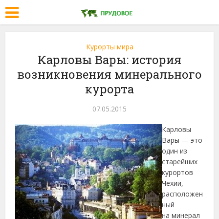
Курорты мира
Карловы Вары: история
возникновения минерального
курорта
07.05.2015
Карловы
Вары — это
один из
старейших
курортов
Чехии,
расположен
ный
на минерал