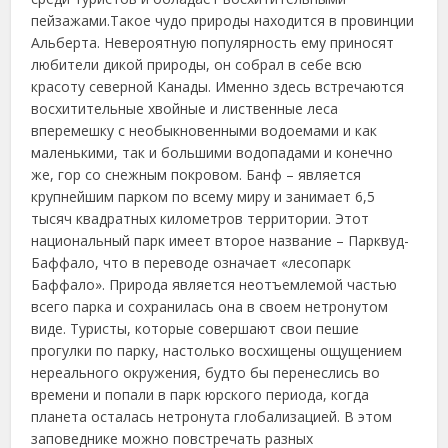
пейзажами.
Такое чудо природы находится в провинции
Альберта. Невероятную популярность ему приносят
любители дикой природы, он собрал в себе всю
красоту северной Канады. Именно здесь встречаются
восхитительные хвойные и лиственные леса
вперемешку с необыкновенными водоемами и как
маленькими, так и большими водопадами и конечно
же, гор со снежным покровом. Банф – является
крупнейшим парком по всему миру и занимает 6,5
тысяч квадратных километров территории. Этот
национальный парк имеет второе название – Парквуд-
Баффало, что в переводе означает «лесопарк
Баффало». Природа является неотъемлемой частью
всего парка и сохранилась она в своем нетронутом
виде. Туристы, которые совершают свои пешие
прогулки по парку, настолько восхищены ощущением
нереального окружения, будто бы перенеслись во
времени и попали в парк юрского периода, когда
планета осталась нетронута глобализацией. В этом
заповеднике можно повстречать разных