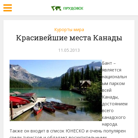
Курорты мира
Красивейшие места Канады
11.05.2013
Бант –
является
национальн
ым парком
всей
Канады,
достоянием
всего
канадского
народа.
Также он входит в список ЮНЕСКО и очень популярен
среди туристов и обладает восхитительными