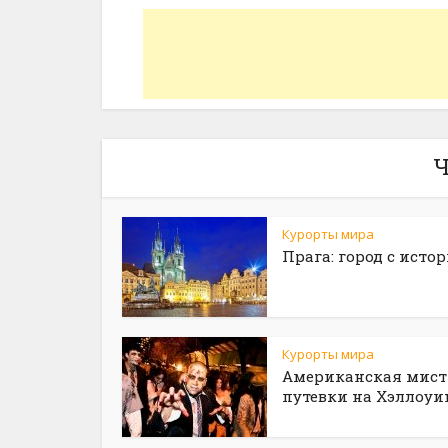
Ч
Курорты мира
Прага: город с исто
Курорты мира
Американская мист
путевки на Хэллоуи