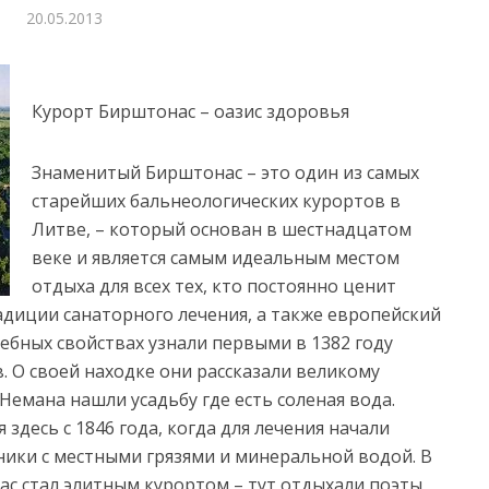
20.05.2013
Курорт Бирштонас – оазис здоровья
Знаменитый Бирштонас – это один из самых
старейших бальнеологических курортов в
Литве, – который основан в шестнадцатом
веке и является самым идеальным местом
отдыха для всех тех
, кто постоянно ценит
адиции санаторного лечения, а также европейский
лебных свойствах узнали первыми в 1382 году
. О своей находке они рассказали великому
 Немана нашли усадьбу где есть соленая вода.
здесь с 1846 года, когда для лечения начали
ики с местными грязями и минеральной водой. В
нас стал элитным курортом – тут отдыхали поэты,