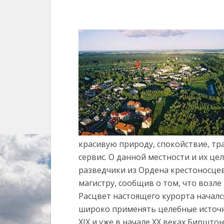
красивую природу, спокойствие, тр
сервис. О данной местности и их це
разведчики из Ордена крестоносцев
магистру, сообщив о том, что возле
Расцвет настоящего курорта начался 
широко применять целебные источн
XIX и уже в начале XX веках Биршто