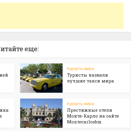
итайте еще:
Курорты мира
рией
Туристы назвали
лучшие такси мира
Курорты мира
ика:
Престижные отели
н
Монте-Карло на сайте
Мontecarlosbm