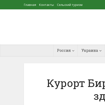
Главная
Контакты
Сельский туризм
Прудовое рыбоводство
Россия
Украина
Курорт Би
з