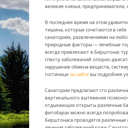
великие князья, предприниматели, 
В последнее время на этом удивит
тишина, которые сочетаются в себе
санаториях, развлечениями на любо
природные факторы — лечебные тор
всегда привлекают в Бирштонас тур
спектр заболеваний: опорно-двига
нарушение обмена веществ, систем
гостинице
на сайте
вы подробнее уз
Санатории предлагают сто различн
вертикального вытяжения позвоноч
отдыхающих открыты различные бас
фитобарах можно всегда попробоват
Бирштонаса проводятся различные 
лечения заболеваний кожи. Санато