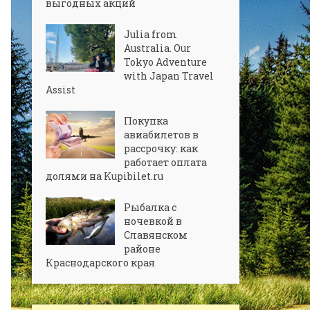
выгодных акций
Julia from
Australia. Our
Tokyo Adventure
with Japan Travel
Assist
Покупка
авиабилетов в
рассрочку: как
работает оплата
долями на Kupibilet.ru
Рыбалка с
ночевкой в
Славянском
районе
Краснодарского края