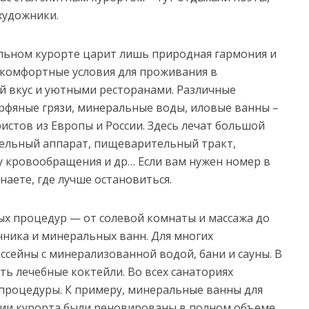
художники.
ельном курорте царит лишь природная гармония и
 комфортные условия для проживания в
й вкус и уютными ресторанами. Различные
фяные грязи, минеральные воды, иловые ванны –
истов из Европы и России. Здесь лечат большой
тельный аппарат, пищеварительный тракт,
у кровообращения и др… Если вам нужен номер в
наете, где лучше остановиться.
ых процедур — от солевой комнаты и массажа до
ника и минеральных ванн. Для многих
сейны с минерализованной водой, бани и сауны. В
ь лечебные коктейли. Во всех санаториях
процедуры. К примеру, минеральные ванны для
рии курорта были реновированы в полном объеме,