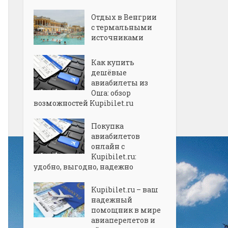
Отдых в Венгрии
с термальными
источниками
Как купить
дешёвые
авиабилеты из
Оша: обзор
возможностей Kupibilet.ru
Покупка
авиабилетов
онлайн с
Kupibilet.ru:
удобно, выгодно, надежно
Kupibilet.ru – ваш
надежный
помощник в мире
авиаперелетов и