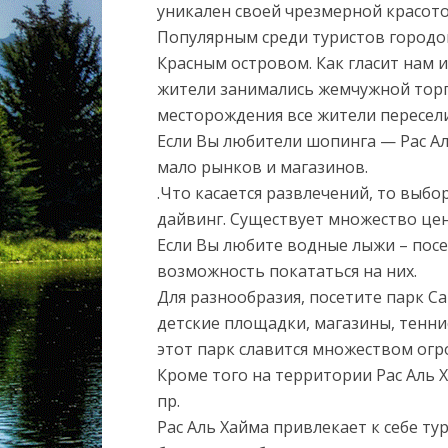
уникален своей чрезмерной красото
Популярным среди туристов городо
Красным островом. Как гласит нам и
жители занимались жемчужной торго
месторождения все жители пересел
Если Вы любители шопинга — Рас Ал
мало рынков и магазинов.
.Что касается развлечений, то выбо
дайвинг. Существует множество це
Если Вы любите водные лыжи – посе
возможность покататься на них.
Для разнообразия, посетите парк Са
детские площадки, магазины, тенни
этот парк славится множеством огр
Кроме того на территории Рас Аль Х
пр.
Рас Аль Хайма привлекает к себе ту