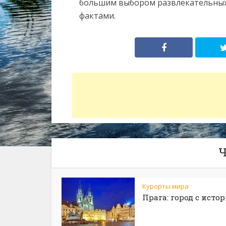
большим выбором развлекательных
фактами.
Ч
Курорты мира
Прага: город с исто