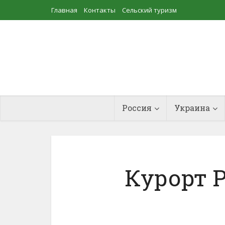
Главная
Контакты
Сельский туризм
Прудовое рыбоводство
Россия
Украина
Курорт 