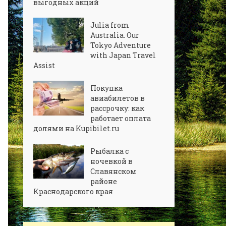
выгодных акций
Julia from
Australia. Our
Tokyo Adventure
with Japan Travel
Assist
Покупка
авиабилетов в
рассрочку: как
работает оплата
долями на Kupibilet.ru
Рыбалка с
ночевкой в
Славянском
районе
Краснодарского края