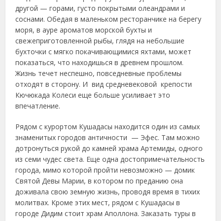
другой — горами, густо покрытыми олеандрами и
соснами. Обедая в маленьком ресторанчике на берегу
моря, в ауре ароматов морской бухты и
свежеприготовленной рыбы, глядя на небольшие
бухточки с мягко покачивающимися яхтами, может
показаться, что находишься в древнем прошлом.
Жизнь течет неспешно, повседневные проблемы
отходят в сторону. И вид средневековой крепости
Кючюкада Колеси еще больше усиливает это
впечатление.
Рядом с курортом Кушадасы находится один из самых
знаменитых городов античности — Эфес. Там можно
дотронуться рукой до камней храма Артемиды, одного
из семи чудес света. Еще одна достопримечательность
города, мимо которой пройти невозможно — домик
Святой Девы Марии, в котором по преданию она
доживала свою земную жизнь, проводя время в тихих
молитвах. Кроме этих мест, рядом с Кушадасы в
городе Дидим стоит храм Аполлона. Заказать туры в