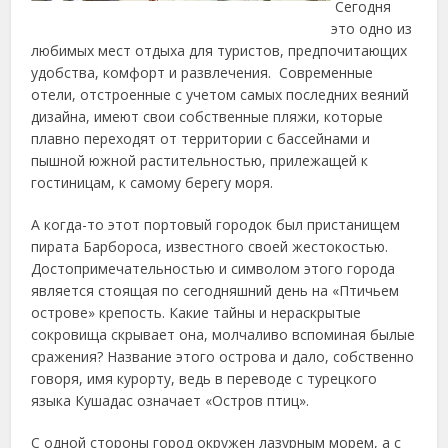
Сегодня
это одно из
любимых мест отдыха для туристов, предпочитающих
удобства, комфорт и развлечения. Современные
отели,
отстроенные с учетом самых последних веяний
дизайна, имеют свои собственные пляжи, которые
плавно переходят от территории с бассейнами и
пышной южной растительностью, прилежащей к
гостиницам, к самому берегу моря.
А когда-то этот портовый городок был пристанищем
пирата Барбороса, известного своей жестокостью.
Достопримечательностью и символом этого города
является стоящая по сегодняшний день на «Птичьем
острове» крепость. Какие тайны и нераскрытые
сокровища скрывает она, молчаливо вспоминая былые
сражения? Название этого острова и дало, собственно
говоря, имя курорту, ведь в переводе с турецкого
языка Кушадас означает «Остров птиц».
С одной стороны город окружен лазурным морем, а с