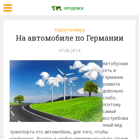
Курорты мира
На автомобиле по Германии
07.06.2014
Автобусная
сеть в
Германии
развита
довольно
слабо,
поэтому
самый
востребова
нный вид
транспорта это автомобиль, для того, чтобы
комфортно, быстро и удобно перемещаться по стране.