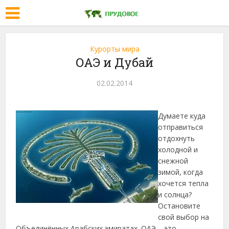
Курорты мира
ОАЭ и Дубай
02.02.2014
Думаете куда
отправиться
отдохнуть
холодной и
снежной
зимой, когда
хочется тепла
и солнца?
Остановите
свой выбор на
Объединённых Арабских эмиратах. ОАЭ – это