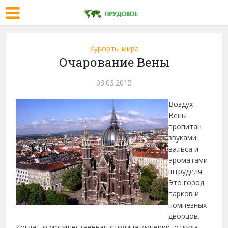
Курорты мира
Очарование Вены
03.03.2015
Воздух
Вены
пропитан
звуками
вальса и
ароматами
штруделя.
Это город
парков и
помпезных
дворцов.
Когда-то могущественная столица империи, откуда