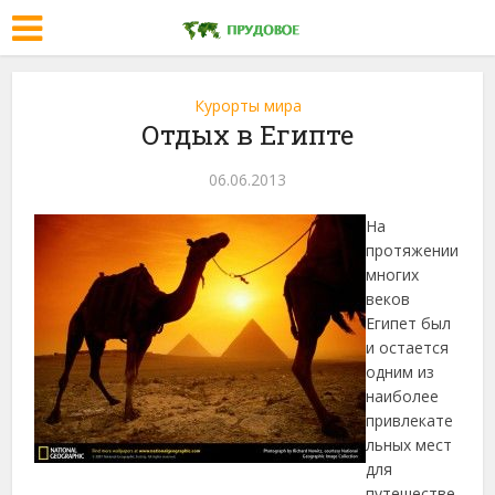
Курорты мира
Отдых в Египте
06.06.2013
На
протяжении
многих
веков
Египет был
и остается
одним из
наиболее
привлекате
льных мест
для
путешестве