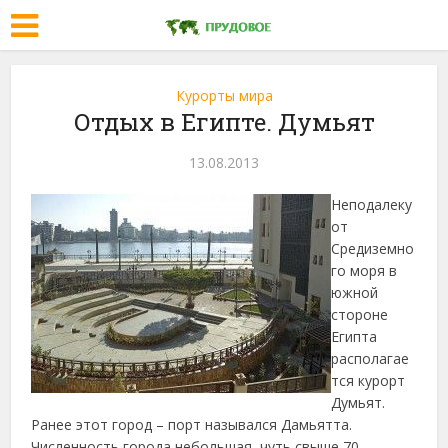
Курорты мира
Отдых в Египте. Думьят
13.08.2013
Неподалеку
от
Средиземно
го моря в
южной
стороне
Египта
располагае
тся курорт
Думьят.
Ранее этот город – порт назывался Дамьятта.
Численность города
небольшая, чуть свыше 70