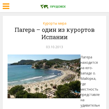
Курорты мира
Пагера – один из курортов
Испании
03.10.2013
Пагера
находится
на юго-
западе о.
Майорка,
где
местность
представле
на
удивительн