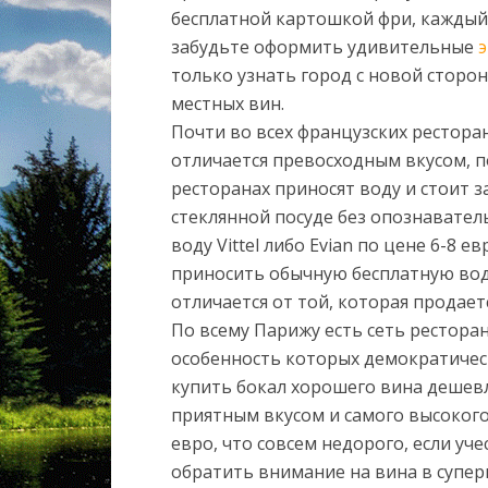
бесплатной картошкой фри, каждый 
забудьте оформить удивительные
э
только узнать город с новой сторо
местных вин.
Почти во всех французских рестора
отличается превосходным вкусом, п
ресторанах приносят воду и стоит 
стеклянной посуде без опознавател
воду Vittel либо Evian по цене 6-8
приносить обычную бесплатную вод
отличается от той, которая продаетс
По всему Парижу есть сеть ресторан
особенность которых демократичес
купить бокал хорошего вина дешевл
приятным вкусом и самого высокого 
евро, что совсем недорого, если уче
обратить внимание на вина в суперм