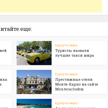
итайте еще:
Курорты мира
рией
Туристы назвали
лучшие такси мира
Курорты мира
ика:
Престижные отели
н
Монте-Карло на сайте
Мontecarlosbm
Курорты мира