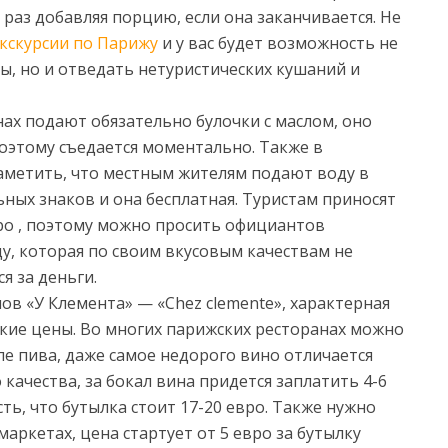
раз добавляя порцию, если она заканчивается. Не
кскурсии по Парижу
и у вас будет возможность не
ны, но и отведать нетуристических кушаний и
нах подают обязательно булочки с маслом, оно
оэтому съедается моментально. Также в
заметить, что местным жителям подают воду в
ьных знаков и она бесплатная. Туристам приносят
 евро , поэтому можно просить официантов
у, которая по своим вкусовым качествам не
я за деньги.
ов «У Клемента» — «Chez clemente», характерная
кие цены. Во многих парижских ресторанах можно
е пива, даже самое недорого вино отличается
качества, за бокал вина придется заплатить 4-6
сть, что бутылка стоит 17-20 евро. Также нужно
аркетах, цена стартует от 5 евро за бутылку