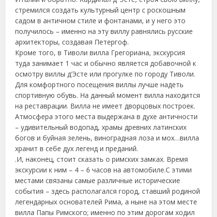
стремился создать культурный центр с роскошным
садом в античном стиле и фонтанами, и у него это
получилось – именно на эту виллу равнялись русские
архитекторы, создавая Петергоф.
Кроме того, в Тиволи вилла Грегориана, экскурсия
туда занимает 1 час и обычно является добавочной к
осмотру виллы д‘Эсте или прогулке по городу Тиволи.
Для комфортного посещения виллы лучше надеть
спортивную обувь. На данный момент вилла находится
на реставрации. Вилла не имеет дворцовых построек.
Атмосфера этого места выдержана в духе античности
– удивительный водопад, храмы древних латинских
богов и буйная зелень, виноградная лоза и мох…вилла
хранит в себе дух легенд и преданий.
.И, наконец, стоит сказать о римских замках. Время
экскурсии к ним – 4 – 6 часов на автомобиле.С этими
местами связаны самые различные исторические
события – здесь располагался город, ставший родиной
легендарных основателей Рима, а ныне на этом месте
вилла Папы Римского; именно по этим дорогам ходил