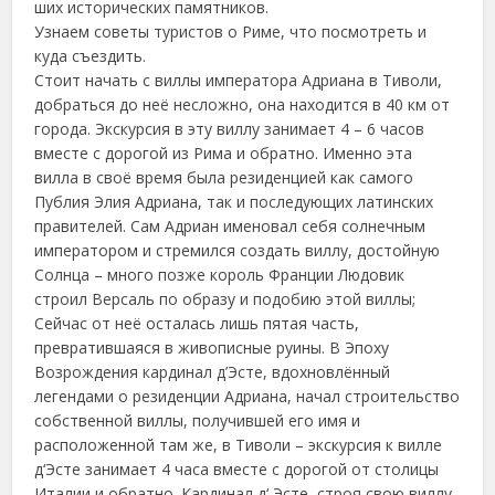
ших исторических памятников.
Узнаем советы туристов о Риме, что посмотреть и
куда съездить.
Стоит начать с виллы императора Адриана в Тиволи,
добраться до неё несложно, она находится в 40 км от
города. Экскурсия в эту виллу занимает 4 – 6 часов
вместе с дорогой из Рима и обратно. Именно эта
вилла в своё время была резиденцией как самого
Публия Элия Адриана, так и последующих латинских
правителей. Сам Адриан именовал себя солнечным
императором и стремился создать виллу, достойную
Солнца – много позже король Франции Людовик
строил Версаль по образу и подобию этой виллы;
Сейчас от неё осталась лишь пятая часть,
превратившаяся в живописные руины. В Эпоху
Возрождения кардинал д’Эсте, вдохновлённый
легендами о резиденции Адриана, начал строительство
собственной виллы, получившей его имя и
расположенной там же, в Тиволи – экскурсия к вилле
д‘Эсте занимает 4 часа вместе с дорогой от столицы
Италии и обратно. Кардинал д‘ Эсте, строя свою виллу,