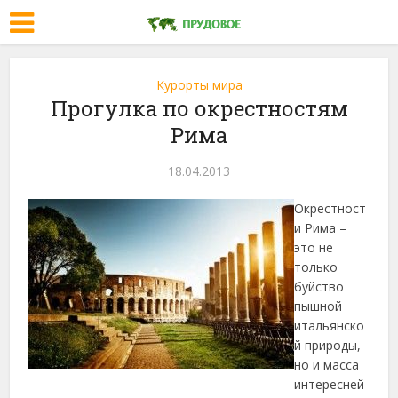
Курорты мира
Прогулка по окрестностям
Рима
18.04.2013
Окрестност
и Рима –
это не
только
буйство
пышной
итальянско
й природы,
но и масса
интересней