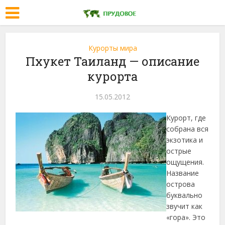
Курорты мира
Пхукет Таиланд — описание
курорта
15.05.2012
Курорт, где
собрана вся
экзотика и
острые
ощущения.
Название
острова
буквально
звучит как
«гора». Это