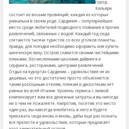
город
Кальяри
состоит из восьми провинций, каждая из которых
уникальна в своем роде. Сардиния – популярнейшее
место среди любителей
подводного плавания и прочих
развлечений, связанных с водой. Каждый год сюда
слетаются тысячи туристов со всех уголков планеты,
правда, для поездки необходимо оформить или купить
шенгенскую визу. Остров славится своими чистейшими
пляжами, бесчисленными школами дайвинга и
серфинга, ресторанами, центрами развлечений.
Отдых на курортах Сардинии – удовольствие не из
дешевых, но это достаточно просто объясняется:
таким роскошным отелям, пляжам и дискотекам нет
равных во всей Италии. Уровень сервиса с лихвой
компенсирует вам все денежные затраты и вы никогда
ни о чем не пожалеете. Напротив, посетив это место
один раз, вы навсегда влюбитесь в него и будете
приезжать сюда вновь и вновь, дабы еще раз познать
все прелести и удовольствия, которые предлагает
этот замечательный остров.