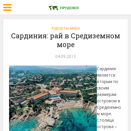
Курорты мира
Сардиния: рай в Средиземном
море
04.09.2013
Сардиния
является
вторым по
своим
размерам
островом в
Средиземно
м море.
Столица
острова –