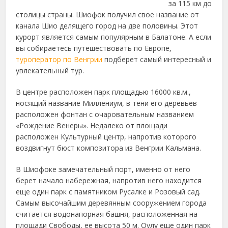
за 115 км до
столицы страны.
Шиофок получил свое название от
канала Шио делящего город на две половины. Этот
курорт является самым популярным в Балатоне. А если
вы собираетесь путешествовать по Европе,
туроператор по Венгрии
подберет самый интересный и
увлекательный тур.
В центре расположен парк площадью 16000 кв.м.,
носящий название Миллениум, в тени его деревьев
расположен фонтан с очаровательным названием
«Рождение Венеры». Недалеко от площади
расположен Культурный центр, напротив которого
воздвигнут бюст композитора из Венгрии Кальмана.
В Шиофоке замечательный порт, именно от него
берет начало набережная, напротив него находится
еще один парк с памятником Русалке и Розовый сад.
Самым высочайшим деревянным сооружением города
считается водонапорная башня, расположенная на
площади Свободы, ее высота 50 м. Оулу еще один парк