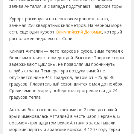
залива Анталия, а с запада подступают Таврские горы.
Курорт раскинулся на невысоком ровном плато,
занимая 250 квадратных километров. На Черном море
есть еще один курорт
Олимпийский Дагомыс
, который
расположен недалеко от Сочи.
Климат Анталии — лето жаркое и сухое, зима теплая с
большим количеством дождей. Высокие Таврские горы
задерживают циклоны, не позволяя им проникнуть
вглубь страны. Температура воздуха зимой не
опускается ниже +10 градусов, летом от +25 до 40
градусов. Плавательный сезон длится с мая до ноября.
Средиземное море у побережья прогревается до 24
градусов тепла.
Анталия была основана греками во 2 веке до нашей
эры и именовалась Атталией в честь царя Пергама. В
восьмом-тринадцатом веках Анталию захватывали
морские пираты и арабские войска. В 1207 году турки-