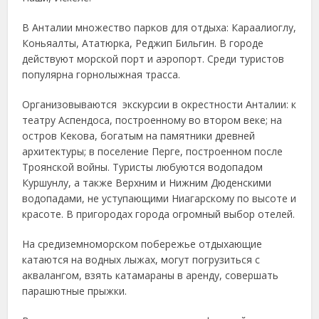
В Анталии множество парков для отдыха: Караалиоглу,
Коньяалты, Ататюрка, Реджип Бильгин. В городе
действуют морской порт и аэропорт. Среди туристов
популярна горнолыжная трасса.
Организовываются экскурсии в окрестности Анталии: к
театру Аспендоса, построенному во втором веке; на
остров Кекова, богатым на памятники древней
архитектуры; в поселение Перге, построенном после
Троянской войны. Туристы любуются водопадом
Куршунлу, а также Верхним и Нижним Дюденскими
водопадами, не уступающими Ниагарскому по высоте и
красоте. В пригородах города огромный выбор отелей.
На средиземноморском побережье отдыхающие
катаются на водных лыжах, могут погрузиться с
аквалангом, взять катамараны в аренду, совершать
парашютные прыжки.