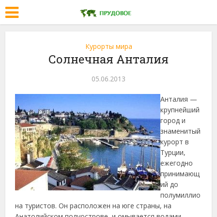
Курорты мира
Солнечная Анталия
05.06.2013
Анталия —
крупнейший
город и
знаменитый
курорт в
Турции,
ежегодно
принимающ
ий до
полумиллио
на туристов. Он расположен на юге страны, на
Анатолийском полуострове, и омывается водами