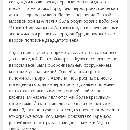
сельджуки взяли город, переименовав в Адалию, а
после — в Анталию. Город был перестроен, греческая
архитектура разрушена. После завершения Первой
мировой войны Анталия была оккупирована войсками
Италии. Превращение Анталии в один из крупнейших и
экономически развитых городов Турции началось во
второй половине двадцатого века.
Ряд интересных достопримечательностей сохранился
до наших дней. Башня Хыдырлык Кулеси, созданная во
втором веке, была оборонительным сооружением,
маяком и усыпальницей. О пребывании греков
напоминают ворота Адриана, построенные в честь
посещения города императором. До нашего времени
от них сохранились императорский герб и часть
карниза. Минареты являются наиболее красивыми
объектами: Йивли тринадцатого века с мечетью и
башней, Кезеик. Туристы посещают археологический и
этнографический, дом-музей основателя Турецкой
республики, осматривают медресе, мечети Мурата
Паши, Искеле.