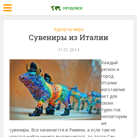
Курорты мира
Сувениры из Италии
31.01.2014
Каждый
регион и
город
Италии
изготавлив
ает для
своих
туристов
неповторим
ые
сувениры. Все начинается в Римини, а если там не
удастся найти ничего выдающегося, то тогда Сан-