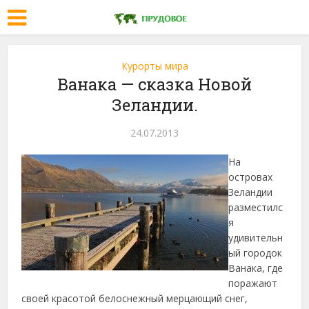
Курорты мира
Ванака — сказка Новой
Зеландии.
24.07.2013
На
островах
Зеландии
разместилс
я
удивительн
ый городок
Ванака, где
поражают
своей красотой белоснежный мерцающий снег,