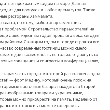
адиться прекрасным видом на море. Данная
дходит для прогулок в любое время суток. Также
тные рестораны Хаммамета.
го класса, поэтому, выбор апартаментов в
ет проблемой. Строительство первых отелей на
ще с шестидесятых годов прошлого века, сегодня
ым районом. С каждым годом в городе строятся все
жество современных гостиниц можно смело
ммамете дает возможность не только отдохнуть со
ловые совещания и конгрессы в конференц-залах,
старая часть города, в которой расположена одна
тей — форт Медину, который очень похож на
торимые восточные базары находятся в Старой
 разнообразными товарами: украшениями,
оторые можно приобрести на память. Недалеко от
раны, в которых вы сможете совершить