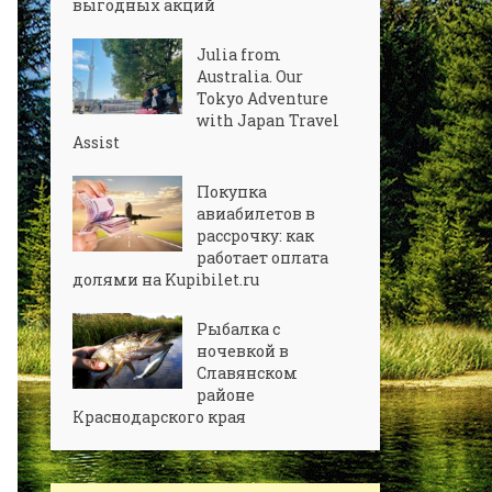
выгодных акций
Julia from
Australia. Our
Tokyo Adventure
with Japan Travel
Assist
Покупка
авиабилетов в
рассрочку: как
работает оплата
долями на Kupibilet.ru
Рыбалка с
ночевкой в
Славянском
районе
Краснодарского края