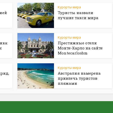
Курорты мира
рией
Туристы назвали
лучшие такси мира
Курорты мира
ика:
Престижные отели
н
Монте-Карло на сайте
Мontecarlosbm
Курорты мира
рид,
Австралия намерена
привлечь туристов
пляжами