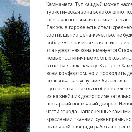
Хаммамета. Тут каждый может насл
туристическая зона великолепно по
здесь расположились самые элеган
Так же, в городе есть отели средне
соотношении цена-качество, не буд
побережье начинает свою историю е
эта курортная зона именуется Стар
новые гостиничные комплексы, мно
отнести к люкс классу. Курорт в Ха
всем комфортом, но и проводить де
пользоваться услугами бизнес зон.
Путешественников особенно влечет 
из важнейших достопримечательнос
шикарный восточный дворец. Непов
части города, наполненные самыми
красивыми тканями, сувенирами, к
рыночной площади работают ресто