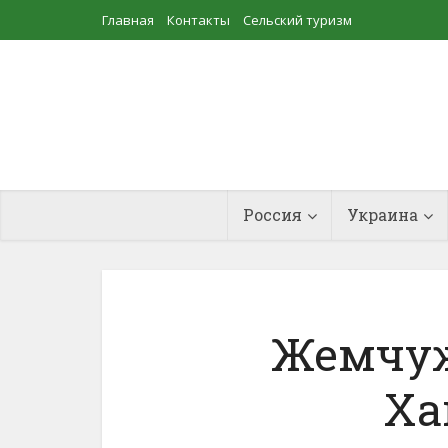
Главная
Контакты
Сельский туризм
Прудовое рыбоводство
Россия
Украина
Жемчуж
Ха