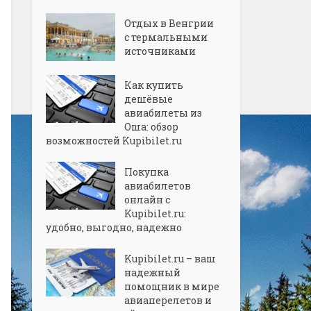
Отдых в Венгрии
с термальными
источниками
Как купить
дешёвые
авиабилеты из
Оша: обзор
возможностей Kupibilet.ru
Покупка
авиабилетов
онлайн с
Kupibilet.ru:
удобно, выгодно, надежно
Kupibilet.ru – ваш
надежный
помощник в мире
авиаперелетов и