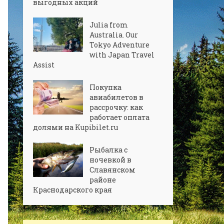
выгодных акций
Julia from
Australia. Our
Tokyo Adventure
with Japan Travel
Assist
Покупка
авиабилетов в
рассрочку: как
работает оплата
долями на Kupibilet.ru
Рыбалка с
ночевкой в
Славянском
районе
Краснодарского края