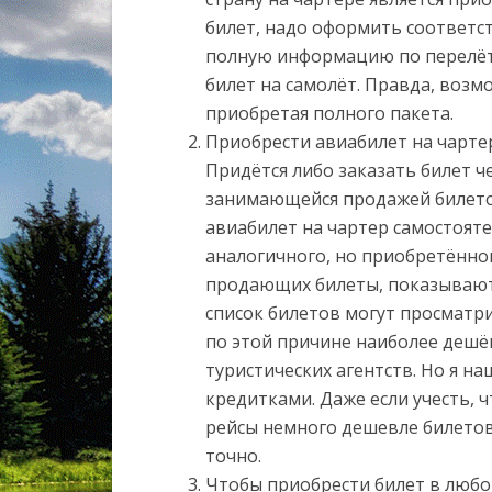
билет, надо оформить соответс
полную информацию по перелёт
билет на самолёт. Правда, возм
приобретая полного пакета.
Приобрести авиабилет на чарте
Придётся либо заказать билет ч
занимающейся продажей билетов
авиабилет на чартер самостоят
аналогичного, но приобретённого
продающих билеты, показываютс
список билетов могут просматр
по этой причине наиболее дешё
туристических агентств. Но я н
кредитками. Даже если учесть,
рейсы немного дешевле билетов 
точно.
Чтобы приобрести билет в любо