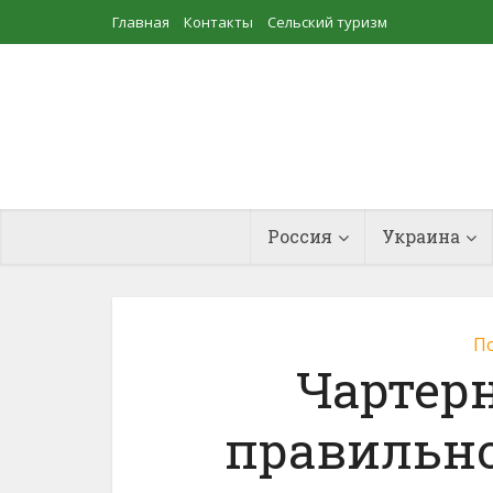
Главная
Контакты
Сельский туризм
Прудовое рыбоводство
Россия
Украина
По
Чартерн
правильно