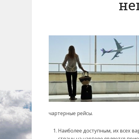
не
чартерные рейсы.
Наиболее доступным, их всех в
страну на чартере является при