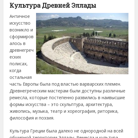
Культура Древней Эллады
Античное
искусство
возникло и
сформиров
алось в
древнегреч
еских
полисах,
когда
остальная
часть Европы была под властью варварских племен.
Древнегреческим мастерам были доступны различные
ремесла, которые постепенно развились в наивысшие
формы искусства – это скульптура, архитектура,
живопись, музыка, театр и хореография, риторика,
философия и поэзия.
Культура Греции была далеко не однородной на всей
обширной территории Эллады. Ремесла и культура,