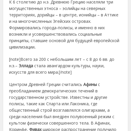
К 6 столетию до н.э. Древнюю Грецию населяли три
могущественных этноса – эолийцы на северных
территориях, дорийцы – в центре, ионийцы – в Аттике
и на многочисленных Эгейских островах.
Формировались города-полисы, и именно в них
возникли и усовершенствовались социальные
принципы, ставшие основой для будущей европейской
цивилизации
.
[note]Всего за 200 с небольшим лет – с 8 до 6 вв. до
н.э.–
Эллада
стала авангардом культуры, науки,
искусств для всего мира.[/note]
Центром Древней Греции считались
Афины
с
преобладанием демократических течений в
государственном устройстве. Известны и другие
полисы, такие как Спарта или Лаконика, где
общественный строй возглавлялся олигархами, а
среди населения был внедрен полувоенный режим с
культом физически совершенного тела. В Афинах,
Коринфе,
Фивах
широкое распространение получило