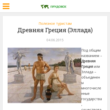
Полезное туристам
Древняя Греция (Эллада)
04.06.2015
Под общим
названием –
Древняя
Греция
или
Эллада –
объединен
ы
многочисле
нные
государства
,
существова