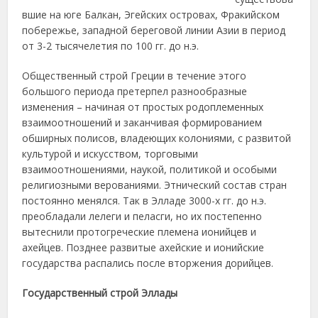
вшие на юге Балкан, Эгейских островах, Фракийском
побережье, западной береговой линии Азии в период
от 3-2 тысячелетия по 100 гг. до н.э.
Общественный строй Греции в течение этого
большого периода претерпел разнообразные
изменения – начиная от простых родоплеменных
взаимоотношений и заканчивая формированием
обширных полисов, владеющих колониями, с развитой
культурой и искусством, торговыми
взаимоотношениями, наукой, политикой и особыми
религиозными верованиями. Этнический состав стран
постоянно менялся. Так в Элладе 3000-х гг. до н.э.
преобладали лелеги и пеласги, но их постепенно
вытеснили протогреческие племена ионийцев и
ахейцев. Позднее развитые ахейские и ионийские
государства распались после вторжения дорийцев.
Государственный строй Эллады