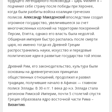
будущего легендарного полководца – царь Филипп II –
подчинил себе страну после победы при Херонее,
когда были разбиты войска коалиции греческих
полисов.
Александр Македонский
впоследствии создал
огромное государство, увеличившееся за счет
многочисленных колоний на территории покоренной
Персии, Египта, однако его власть была недолгой.
Обширная империя быстро распалась после смерти
царя, но именно тогда из Древней Греции
распространились науки, искусство и передовые
политические идеи в развитые государства той эпохи.
Древний Рим, его законодательство, культура были
основаны на древнегреческих принципах
общественных отношений, продолжил и развил
традиции, получившие начало в Афинах — главном
полисе Эллады. В 30-х гг. 1 века до н.э. Эллада стала
регионом Римской Империи, почти 5 столетий спустя
Греция образовала ядро восточной части Рима –
Византию
.