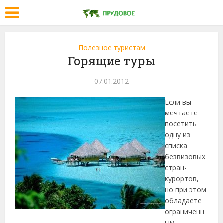
Полезное туристам
Горящие туры
07.01.2012
Если вы
мечтаете
посетить
одну из
списка
безвизовых
стран-
курортов,
но при этом
обладаете
ограниченн
ым