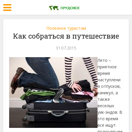
Полезное туристам
Как собраться в путешествие
31.07.2015
Лето –
приятное
время
наступлени
я отпусков,
каникул, а
также
веселых
уик-эндов. В
это время
все ищут
подходящее