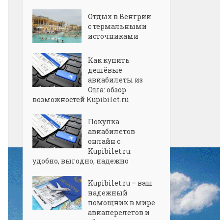
Отдых в Венгрии
с термальными
источниками
Как купить
дешёвые
авиабилеты из
Оша: обзор
возможностей Kupibilet.ru
Покупка
авиабилетов
онлайн с
Kupibilet.ru:
удобно, выгодно, надежно
Kupibilet.ru – ваш
надежный
помощник в мире
авиаперелетов и