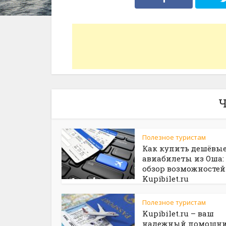
Ч
Полезное туристам
Как купить дешёвы
авиабилеты из Оша:
обзор возможностей
Kupibilet.ru
Полезное туристам
Kupibilet.ru – ваш
надежный помощни