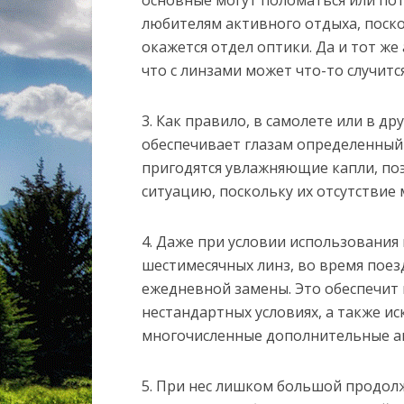
основные могут поломаться или пот
любителям активного отдыха, поскол
окажется отдел оптики. Да и тот ж
что с линзами может что-то случится
3. Как правило, в самолете или в др
обеспечивает глазам определенный
пригодятся увлажняющие капли, по
ситуацию, поскольку их отсутствие
4. Даже при условии использования
шестимесячных линз, во время поез
ежедневной замены. Это обеспечит 
нестандартных условиях, а также ис
многочисленные дополнительные ак
5. При нес лишком большой продол