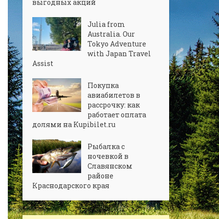
выгодных акций
Julia from
Australia. Our
Tokyo Adventure
with Japan Travel
Assist
Покупка
авиабилетов в
рассрочку: как
работает оплата
долями на Kupibilet.ru
Рыбалка с
ночевкой в
Славянском
районе
Краснодарского края