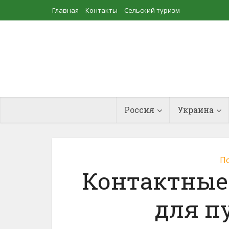
Главная
Контакты
Сельский туризм
Прудовое рыбоводство
Россия
Украина
По
Контактные
для п