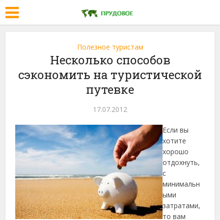
Полезное туристам
Несколько способов
сэкономить на туристической
путевке
17.07.2012
Если вы
хотите
хорошо
отдохнуть,
с
минимальн
ыми
затратами,
то вам