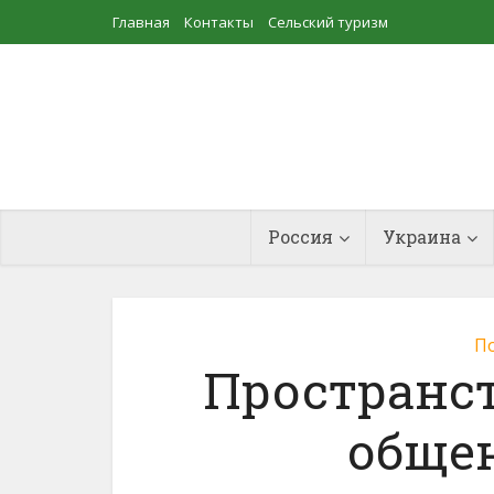
Главная
Контакты
Сельский туризм
Прудовое рыбоводство
Россия
Украина
По
Пространст
общен