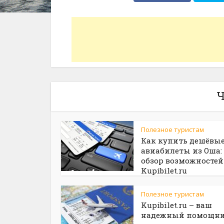
Ч
Полезное туристам
Как купить дешёвы
авиабилеты из Оша:
обзор возможностей
Kupibilet.ru
Полезное туристам
Kupibilet.ru – ваш
надежный помощни