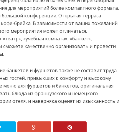
нференц-зала на 50 и 40 человек и переговорная
ния для мероприятий более компактного формата,
й большой конференции. Открытая терраса
 кофе-брейка. В зависимости от ваших пожеланий
вого мероприятия может отличаться.
«театр», «учебная комната», «банкет»,
вы сможете качественно организовать и провести
ы.
е банкетов и фуршетов также не составит труда.
ных гостей, привыкших к комфорту и высокому
е меню для фуршетов и банкетов, оригинальная
овать блюда из французского и немецкого
ории отеля, и наверняка оценят их изысканность и