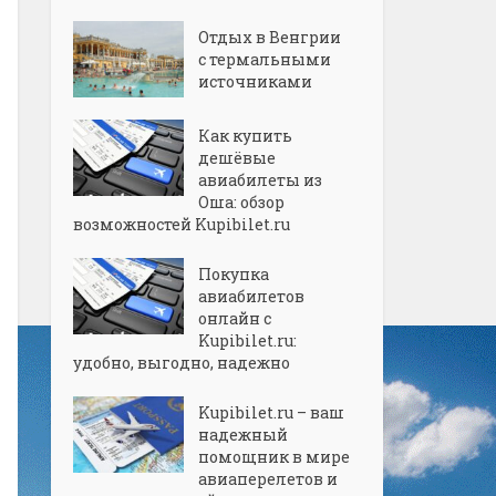
Отдых в Венгрии
с термальными
источниками
Как купить
дешёвые
авиабилеты из
Оша: обзор
возможностей Kupibilet.ru
Покупка
авиабилетов
онлайн с
Kupibilet.ru:
удобно, выгодно, надежно
Kupibilet.ru – ваш
надежный
помощник в мире
авиаперелетов и