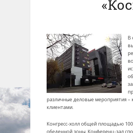
«Ко
В
вы
ре
во
ис
об
за
п
различные деловые мероприятия – к
клиентами.
Конгресс-холл общей площадью 1000
обеденной зоны. Конференц-зал спо