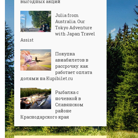
выгодных акций
Julia from
Australia. Our
Tokyo Adventure
with Japan Travel
Assist
Покупка
авиабилетов в
рассрочку: как
работает оплата
долями на Kupibilet.ru
Рыбалка с
ночевкой в
Славянском
районе
Краснодарского края