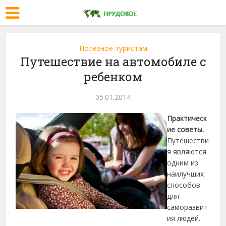
Полезное туристам
Путешествие на автомобиле с
ребенком
05.01.2014
Практическ
ие советы.
Путешестви
я являются
одним из
наилучших
способов
для
саморазвит
ия людей.