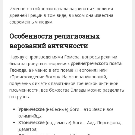
Именно с этой эпохи начала развиваться религия
Древней Греции в том виде, в каком она известна
современным людям.
Особенности религиозных
верований античности
Наряду с произведениями Гомера, вопросы религии
были затронуты в творениях
древнегреческого поэта
Гесиод
а, а именно в его поэме «Теогония» или
«Происхождение богов». На основании знаний,
полученных их этих памятников греческой античной
письменности, все божества Эллады можно разделить
на группы:
Уранические
(небесные) боги – это Зевс и все
олимпийцы;
Хтонические
(подземные) боги – Аид, Персефона,
Деметра;