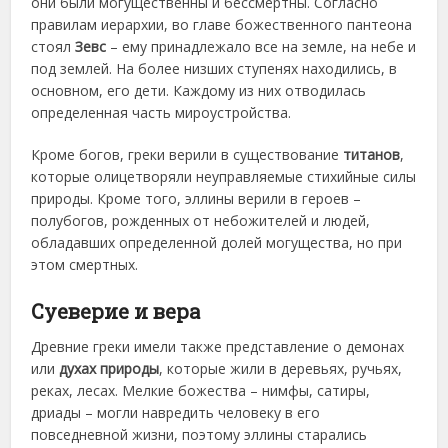
они были могущественны и бессмертны. Согласно
правилам иерархии, во главе божественного пантеона
стоял
Зевс
– ему принадлежало все на земле, на небе и
под землей. На более низших ступенях находились, в
основном, его дети. Каждому из них отводилась
определенная часть мироустройства.
Кроме богов, греки верили в существование
титанов
,
которые олицетворяли неуправляемые стихийные силы
природы. Кроме того, эллины верили в героев –
полубогов, рожденных от небожителей и людей,
обладавших определенной долей могущества, но при
этом смертных.
Суеверие и вера
Древние греки имели также представление о демонах
или
духах природы
, которые жили в деревьях, ручьях,
реках, лесах. Мелкие божества – нимфы, сатиры,
дриады – могли навредить человеку в его
повседневной жизни, поэтому эллины старались