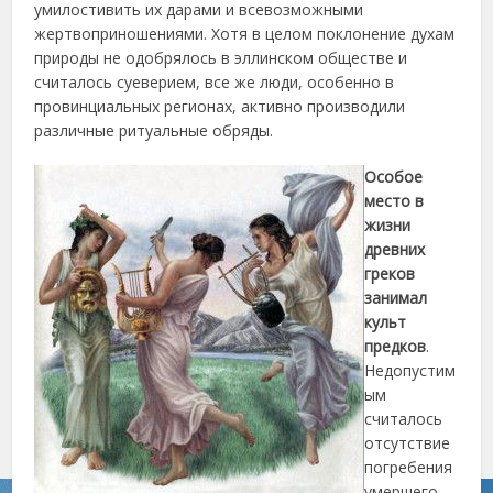
умилостивить их дарами и всевозможными
жертвоприношениями. Хотя в целом поклонение духам
природы не одобрялось в эллинском обществе и
считалось суеверием, все же люди, особенно в
провинциальных регионах, активно производили
различные ритуальные обряды.
Особое
место в
жизни
древних
греков
занимал
культ
предков
.
Недопустим
ым
считалось
отсутствие
погребения
умершего