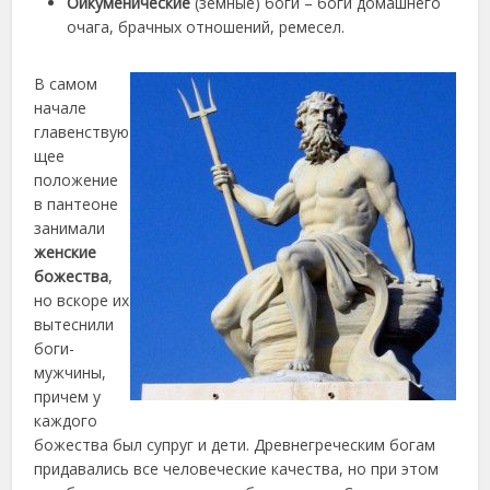
Ойкуменические
(земные) боги – боги домашнего
очага, брачных отношений, ремесел.
В самом
начале
главенствую
щее
положение
в пантеоне
занимали
женские
божества
,
но вскоре их
вытеснили
боги-
мужчины,
причем у
каждого
божества был супруг и дети. Древнегреческим богам
придавались все человеческие качества, но при этом