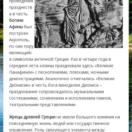
проведения
празднеств
а в честь
богини
Афины
был
построен
Акрополь,
по сию пору
являющийс
я символом античной Греции. Раз в четыре года в
середине лета эллины праздновали здесь «Великие
Панафинеи» с песнопениями, плясками, ночными
демонстрациями. Аналогично отмечались «Великие
Дионисии» в честь бога виноделия Диониса –
празднование сопровождалось музыкальными
состязаниями, сочинением и исполнением гимнов,
театральными представлениями.
Жрецы древней Греции
не имели большого влияния на
повседневную жизнь людей или государственное
управление. Роль связующего элемента между