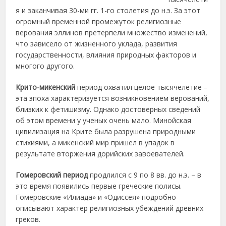
я и заканчивая 30-ми гг. 1-го столетия до н.э. За этот
огромный временной промежуток религиозные
верования эллинов претерпели множество изменений,
что зависело от жизненного уклада, развития
государственности, влияния природных факторов и
многого другого.
Крито-микенский
период охватил целое тысячелетие –
эта эпоха характеризуется возникновением верований,
близких к фетишизму. Однако достоверных сведений
об этом времени у ученых очень мало. Минойская
цивилизация на Крите была разрушена природными
стихиями, а микенский мир пришел в упадок в
результате вторжения дорийских завоевателей.
Гомеровский период
продлился с 9 по 8 вв. до н.э. – в
это время появились первые греческие полисы.
Гомеровские «Илиада» и «Одиссея» подробно
описывают характер религиозных убеждений древних
греков.