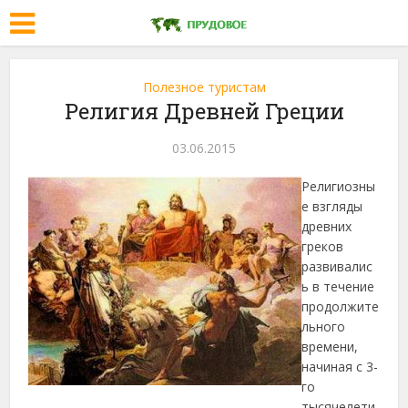
Полезное туристам
Религия Древней Греции
03.06.2015
Религиозны
е взгляды
древних
греков
развивалис
ь в течение
продолжите
льного
времени,
начиная с 3-
го
тысячелети