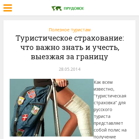
Полезное туристам
Туристическое страхование:
что важно знать и учесть,
выезжая за границу
28.05.2014
Как всем
известно,
“туристическая
страховка” для
русского
туриста
представляет
собой полис на
получение