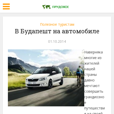
Полезное туристам
В Будапешт на автомобиле
01.10.2014
Наверняка
многие из
жителей
нашей
страны
давно
мечтают
совершить
грандиозно
е
путешестви
е на своей