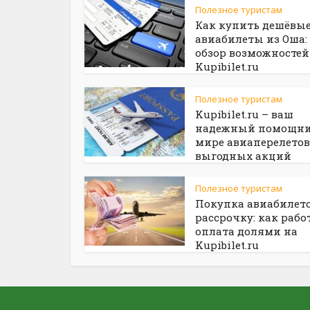
Полезное туристам
Как купить дешёвы
авиабилеты из Оша:
обзор возможностей
Kupibilet.ru
Полезное туристам
Kupibilet.ru – ваш
надежный помощни
мире авиаперелетов
выгодных акций
Полезное туристам
Покупка авиабилето
рассрочку: как рабо
оплата долями на
Kupibilet.ru