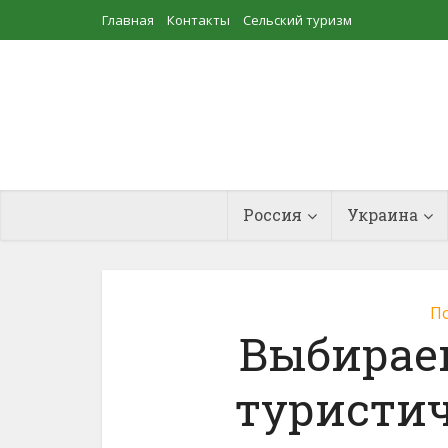
Главная
Контакты
Сельский туризм
Прудовое рыбоводство
Россия
Украина
По
Выбирае
туристич