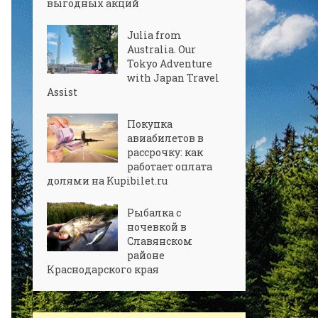
выгодных акций
Julia from
Australia. Our
Tokyo Adventure
with Japan Travel
Assist
Покупка
авиабилетов в
рассрочку: как
работает оплата
долями на Kupibilet.ru
Рыбалка с
ночевкой в
Славянском
районе
Краснодарского края