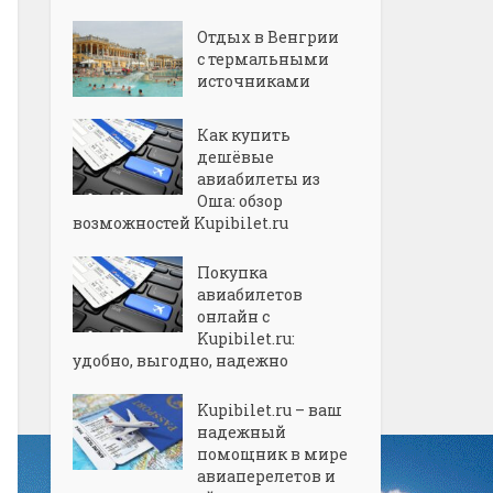
Отдых в Венгрии
с термальными
источниками
Как купить
дешёвые
авиабилеты из
Оша: обзор
возможностей Kupibilet.ru
Покупка
авиабилетов
онлайн с
Kupibilet.ru:
удобно, выгодно, надежно
Kupibilet.ru – ваш
надежный
помощник в мире
авиаперелетов и