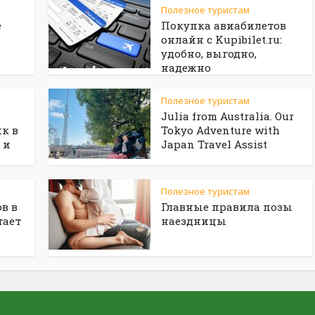
Полезное туристам
е
Покупка авиабилетов
онлайн с Kupibilet.ru:
удобно, выгодно,
надежно
Полезное туристам
Julia from Australia. Our
к в
Tokyo Adventure with
 и
Japan Travel Assist
Полезное туристам
в в
Главные правила позы
тает
наездницы