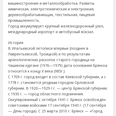
машиностроение и металлообработка. Развиты
химическая, электротехническая и электронная,
деревообрабатывающая, текстильная, пищевая
промышленность.
Город аккумулирует крупный железнодорожный узел,
международный аэропорт и автобусный вокзал.
История
В Ипатьевской летописи впервые (позднее в
Лаврентьевской, Троицкой) и по результатам
археологических раскопок старого городища на
Чашином кургане (1976—1979) дата основания Брянска
относится к концу X века (985г.).
С 1709 г. город входит в состав Киевской губернии, а с
1778 г. становится уездным городом Орловской
губернии. В 1920—1929 г.г. — центр Брянской губернии;
с 1930 г. — город областного подчинения.
Оккупированный с октября 1941 г. Брянск освобождён
советскими войсками 17 сентября 1943 г. (17 сентября
— День города). С 25 марта 2010 г. Брянск — «Город