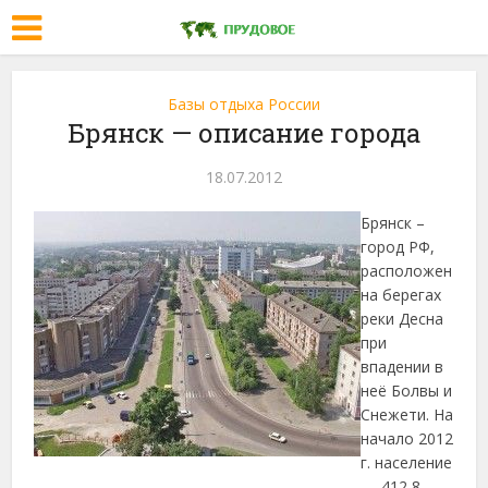
Базы отдыха России
Брянск — описание города
18.07.2012
Брянск –
город РФ,
расположен
на берегах
реки Десна
при
впадении в
неё Болвы и
Снежети. На
начало 2012
г. население
— 412,8