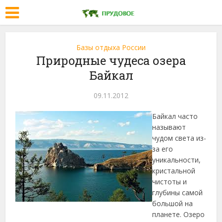
Базы отдыха России
Природные чудеса озера
Байкал
09.11.2012
Байкал часто
называют
чудом света из-
за его
уникальности,
кристальной
чистоты и
глубины самой
большой на
планете. Озеро