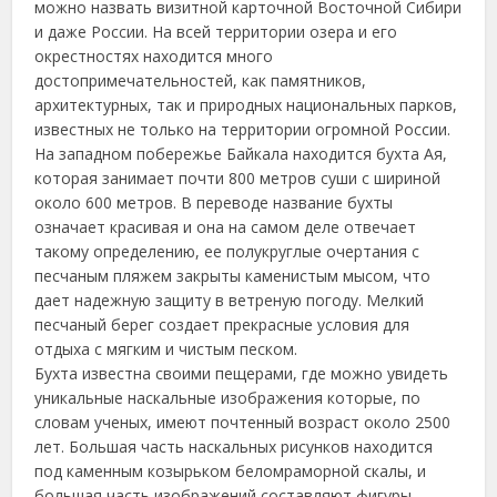
можно назвать визитной карточной Восточной Сибири
и даже России. На всей территории озера и его
окрестностях находится много
достопримечательностей, как памятников,
архитектурных, так и природных национальных парков,
известных не только на территории огромной России.
На западном побережье Байкала находится бухта Ая,
которая занимает почти 800 метров суши с шириной
около 600 метров. В переводе название бухты
означает красивая и она на самом деле отвечает
такому определению, ее полукруглые очертания с
песчаным пляжем закрыты каменистым мысом, что
дает надежную защиту в ветреную погоду. Мелкий
песчаный берег создает прекрасные условия для
отдыха с мягким и чистым песком.
Бухта известна своими пещерами, где можно увидеть
уникальные наскальные изображения которые, по
словам ученых, имеют почтенный возраст около 2500
лет. Большая часть наскальных рисунков находится
под каменным козырьком беломраморной скалы, и
большая часть изображений составляют фигуры