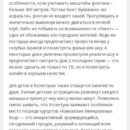
особенности, если учитывать масштабы фонтана –
больше 400 метров. Потоки бьют буквально «из
асфальта», фонтан не владеет чашей. Прогулявшись и
значительно вымокнув можно двигаться в ночной
клуб. Либо же побывать на возвышенности «Пикет» —
одно из обожаемых зон городских жителей. Люди же
постарше иногда предпочитают провести вечер у
голубых экранов и посмотреть фильм или шоу. А
некоторые даже увлечены просмотром реалити шоу и
предпочитают смотреть дом 2 последние серии — это
можно сделать не только по ТВ, но и посмотреть
онлайн в хорошем качестве.
Для деток в Ессентуках также отыщется занятие по
душе. Разные детские аттракционы развлекут каждого
малыша и принесут ему массу милых минут. Позволено
смело заявить, что Ессентуки занимают особенное
место посреди курортов «Кавказских Минеральных
Вод» — это инициативный, формирующийся,
сегодняшний городок, разумный и желающий всем