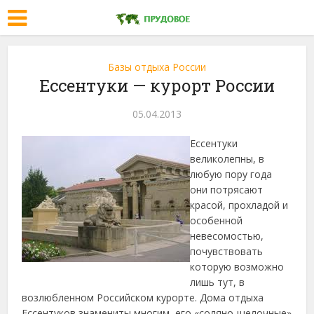
Базы отдыха России
Ессентуки — курорт России
05.04.2013
Ессентуки
великолепны, в
любую пору года
они потрясают
красой, прохладой и
особенной
невесомостью,
почувствовать
которую возможно
лишь тут, в
возлюбленном Российском курорте.
Дома отдыха
Ессентуков знамениты многим, его «соляно-щелочные»