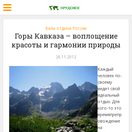
Базы отдыха России
Горы Кавказа – воплощение
красоты и гармонии природы
26.11.2012
Каждый
человек по-
своему
видит свой
идеальный
отдых. Для
кого-то это
времяпрепр
овождение
на