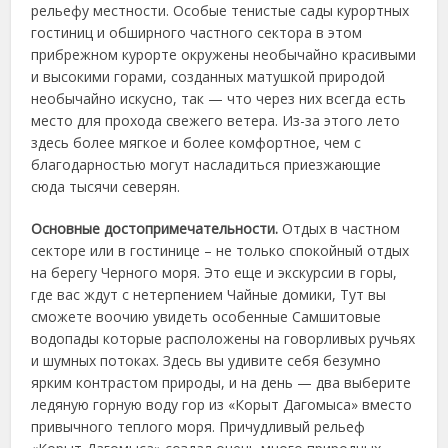
рельефу местности. Особые тенистые сады курортных
гостиниц и обширного частного сектора в этом
прибрежном курорте окружены необычайно красивыми
и высокими горами, созданных матушкой природой
необычайно искусно, так — что через них всегда есть
место для прохода свежего ветера. Из-за этого лето
здесь более мягкое и более комфортное, чем с
благодарностью могут насладиться приезжающие
сюда тысячи северян.
Основные достопримечательности.
Отдых в частном
секторе или в гостинице – не только спокойный отдых
на берегу Черного моря. Это еще и экскурсии в горы,
где вас ждут с нетерпением Чайные домики, Тут вы
сможете воочию увидеть особенные Самшитовые
водопады которые расположены на говорливых ручьях
и шумных потоках. Здесь вы удивите себя безумно
ярким контрастом природы, и на день — два выберите
ледяную горную воду гор из «Корыт Дагомыса» вместо
привычного теплого моря. Причудливый рельеф