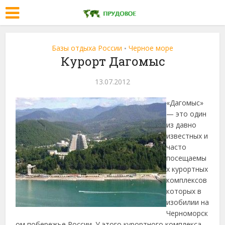
Базы отдыха России
Черное море
•
Курорт Дагомыс
13.07.2012
«Дагомыс»
— это один
из давно
известных и
часто
посещаемы
х курортных
комплексов
которых в
изобилии на
Черноморск
ом побережье России. У этого курортного комплекса